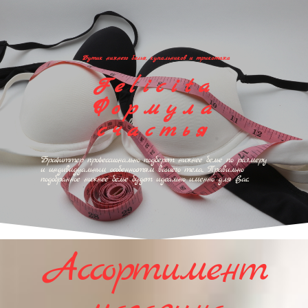
Бутик нижнего белья, купальников и трикотажа
Felicita
Формула
счастья
Брафиттер профессионально подберет нижнее белье по размеру
и индивидуальным особенностям вашего тела.. Правильно
подобранное нижнее белье будет идеально именно для Вас.
Ассортимент