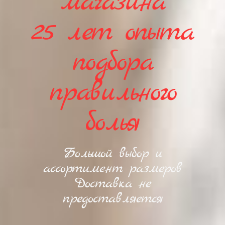
магазина
25 лет опыта
подбора
правильного
болья
Большой выбор и
ассортимент размеров
Доставка не
предоставляется