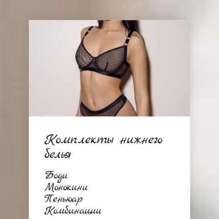
Комплекты нижнего
белья
Боди
Монокини
Пеньюар
Комбинации