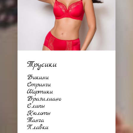
Трусики
Бикини
Стринги
Шортики
Бразилиано
Слипы
Кюлоты
Танга
Плавки