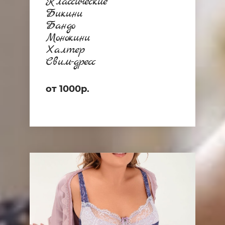
Классические
Бикини
Бандо
Монокини
Халтер
Свим-дресс
от 1000р.